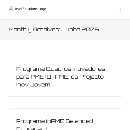
Skip
to
content
Monthly Archives:
Junho 2006
Programa Quadros Inovadores
para PME (QI-PME) do Projecto
Inov Jovem
Programa inPME Balanced
Scorecard