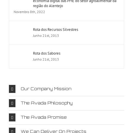
economia digital das PME do setor agroalimentar da
região do Alentejo
Novembro 8th, 2022
Rota dos Recursos Silvestres
Junho 21st, 2013
Rota dos Sabores
Junho 21st, 2013
Our Company Mission
The Avada Philosophy
The Avada Promise
We Can Deliver On Projects