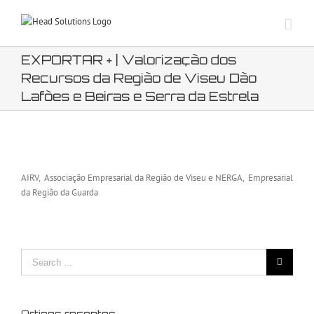
Skip
to
content
EXPORTAR + | Valorização dos
Recursos da Região de Viseu Dão
Lafões e Beiras e Serra da Estrela
View
Larger
AIRV, Associação Empresarial da Região de Viseu e NERGA, Empresarial
Image
da Região da Guarda
Search
for:
Artigos recentes