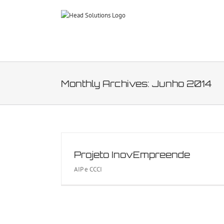
Skip
to
content
Monthly Archives:
Junho 2014
Projeto InovEmpreende
AIP e CCCI