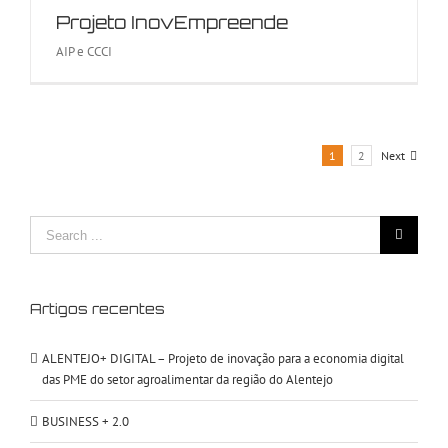
Projeto InovEmpreende
AIP e CCCI
1
2
Next
Search
for:
Artigos recentes
ALENTEJO+ DIGITAL – Projeto de inovação para a economia digital
das PME do setor agroalimentar da região do Alentejo
BUSINESS + 2.0