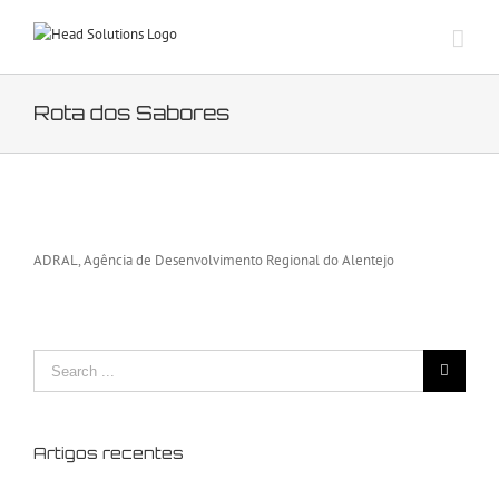
Skip
to
content
Rota dos Sabores
View
Larger
ADRAL, Agência de Desenvolvimento Regional do Alentejo
Image
Search
for:
Artigos recentes