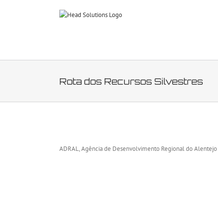
Skip
to
content
Rota dos Recursos Silvestres
View
Larger
ADRAL, Agência de Desenvolvimento Regional do Alentejo
Image