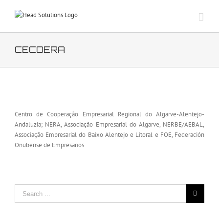
Skip
to
content
CECOERA
View
Larger
Centro de Cooperação Empresarial Regional do Algarve-Alentejo-
Image
Andaluzia; NERA, Associação Empresarial do Algarve, NERBE/AEBAL,
Associação Empresarial do Baixo Alentejo e Litoral e FOE, Federación
Onubense de Empresarios
Search
for: