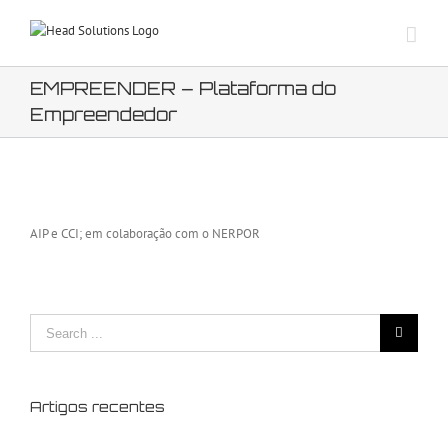
Skip
to
content
EMPREENDER – Plataforma do
Empreendedor
View
Larger
AIP e CCI; em colaboração com o NERPOR
Image
Search
for:
Artigos recentes