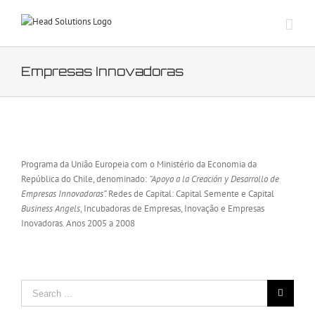
Skip
to
content
Empresas Innovadoras
View
Larger
Programa da União Europeia com o Ministério da Economia da
Image
República do Chile, denominado:
“Apoyo a la Creación y Desarrollo de
Empresas Innovadoras”.
Redes de Capital: Capital Semente e Capital
Business Angels
, Incubadoras de Empresas, Inovação e Empresas
Inovadoras. Anos 2005 a 2008
Search
for: