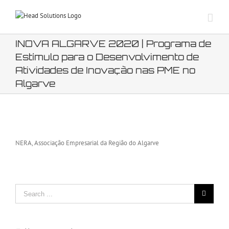
Skip
to
content
INOVA ALGARVE 2020 | Programa de
Estímulo para o Desenvolvimento de
Atividades de Inovação nas PME no
Algarve
View
Larger
NERA, Associação Empresarial da Região do Algarve
Image
Search
for: